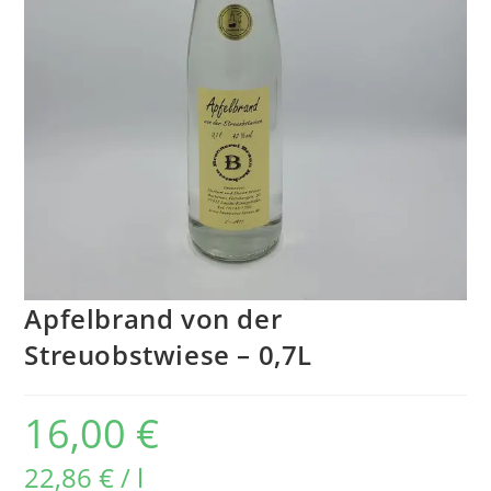
Apfelbrand von der
Streuobstwiese – 0,7L
16,00
€
22,86
€
/
l