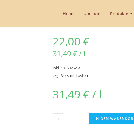
Home
Über uns
Produkte
Traubenbrand – im Hol
22,00
€
31,49
€
/
l
inkl. 19 % MwSt.
zzgl.
Versandkosten
31,49
€
/
l
IN DEN WARENKOR