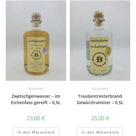
Kostbares
Kostbares
Zwetschgenwasser – im
Traubentresterbrand
Eichenfass gereift – 0,5L
Gewürztraminer – 0,5L
23,00
€
25,00
€
In den Warenkorb
In den Warenkorb