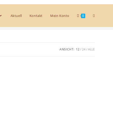
Aktuell
Kontakt
Mein Konto
0
>
Produkte
>
Himbeergeist
ANSICHT:
12
24
ALLE