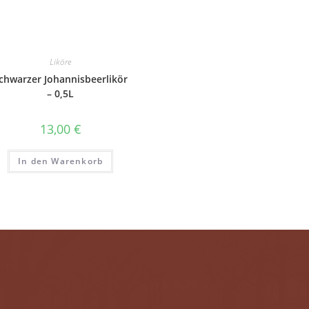
Liköre
chwarzer Johannisbeerlikör
– 0,5L
13,00
€
In den Warenkorb