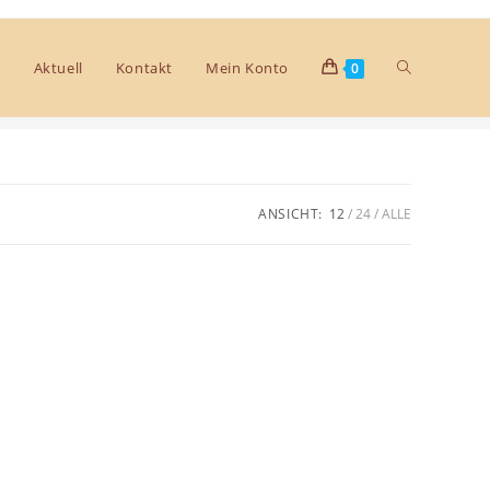
Aktuell
Kontakt
Mein Konto
0
>
Produkte
>
Johannisbeere
ANSICHT:
12
24
ALLE